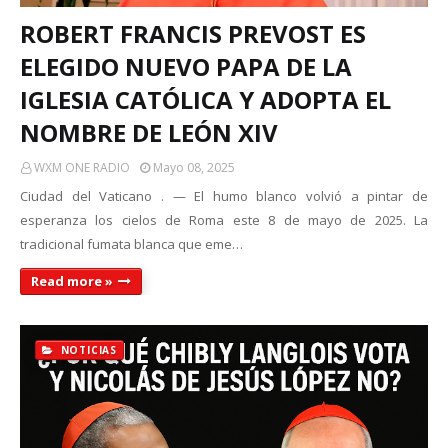
ROBERT FRANCIS PREVOST ES
ELEGIDO NUEVO PAPA DE LA
IGLESIA CATÓLICA Y ADOPTA EL
NOMBRE DE LEÓN XIV
WXM ONE RADIO
Mayo 08, 2025
Ciudad del Vaticano . — El humo blanco volvió a pintar de
esperanza los cielos de Roma este 8 de mayo de 2025. La
tradicional fumata blanca que eme…
Read more »
NOTICIAS