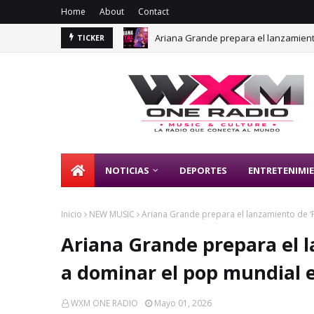
Home
About
Contact
Ariana Grande prepara el lanzamiento
TICKER
NIMIENTO
NOTICIAS
DEPORTES
ENTRETENIMI
Inicio
NEW MUSIC
Ariana Grande prepara el lanzamiento de ‘
Ariana Grande prepara el l
a dominar el pop mundial 
WXM ONE RADIO
Mayo 01, 2026