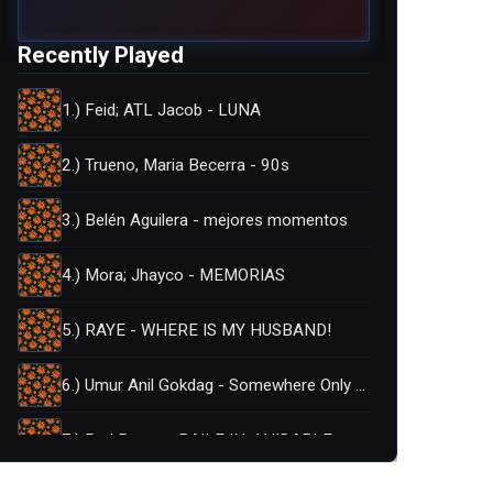
Recently Played
1.) Feid; ATL Jacob - LUNA
2.) Trueno, Maria Becerra - 90s
3.) Belén Aguilera - mejores momentos
4.) Mora; Jhayco - MEMORIAS
5.) RAYE - WHERE IS MY HUSBAND!
6.) Umur Anil Gokdag - Somewhere Only We Know
7.) Bad Bunny - BAILE INoLVIDABLE