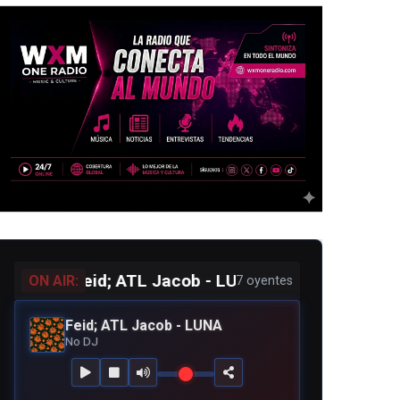
Feid; ATL Jacob - LUNA
ON AIR:
7 oyentes
Feid; ATL Jacob - LUNA
No DJ