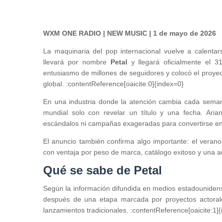
WXM ONE RADIO | NEW MUSIC | 1 de mayo de 2026
La maquinaria del pop internacional vuelve a calenta
llevará por nombre
Petal
y llegará oficialmente el 3
entusiasmo de millones de seguidores y colocó el proye
global. :contentReference[oaicite:0]{index=0}
En una industria donde la atención cambia cada seman
mundial solo con revelar un título y una fecha. Ari
escándalos ni campañas exageradas para convertirse en 
El anuncio también confirma algo importante: el veran
con ventaja por peso de marca, catálogo exitoso y una a
Qué se sabe de Petal
Según la información difundida en medios estadouniden
después de una etapa marcada por proyectos actorales
lanzamientos tradicionales. :contentReference[oaicite:1]