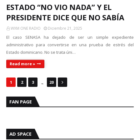
ESTADO “NO VIO NADA” Y EL
PRESIDENTE DICE QUE NO SABÍA
WXM ONE RADIO
Diciembre 21, 2025
El caso SENASA ha dejado de ser un simple expediente
administrativo para convertirse en una prueba de estrés del
Estado dominicano. No se trata úni…
Read more »
...
1
2
3
20
FAN PAGE
AD SPACE