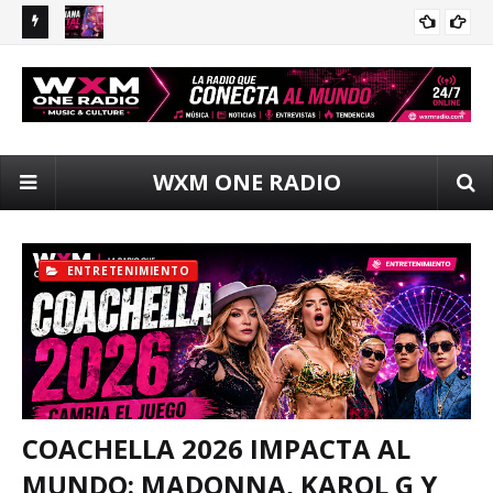
global con
Ariana Grande prepara el lanzamiento de ‘Petal’ y apunta a
Bad
NEW MUSIC
nar la
dominar el pop mundial en verano 2026
fan
WXM ONE RADIO
ENTRETENIMIENTO
COACHELLA 2026 IMPACTA AL
MUNDO: MADONNA, KAROL G Y