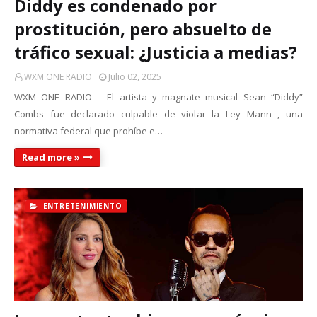
Diddy es condenado por
prostitución, pero absuelto de
tráfico sexual: ¿Justicia a medias?
WXM ONE RADIO
Julio 02, 2025
WXM ONE RADIO – El artista y magnate musical Sean “Diddy”
Combs fue declarado culpable de violar la Ley Mann , una
normativa federal que prohíbe e…
Read more »
ENTRETENIMIENTO