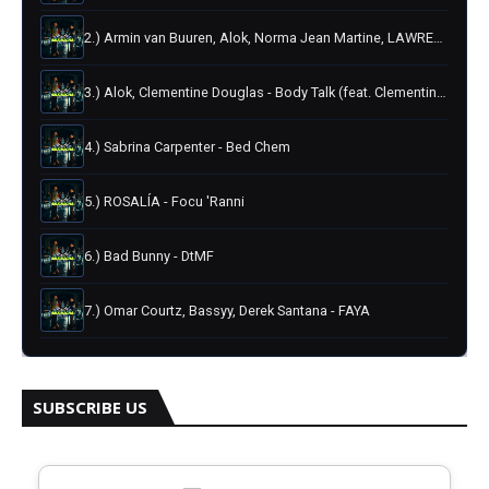
2.) Armin van Buuren, Alok, Norma Jean Martine, LAWRENT - Euphoria (with Alok)
3.) Alok, Clementine Douglas - Body Talk (feat. Clementine Douglas)
4.) Sabrina Carpenter - Bed Chem
5.) ROSALÍA - Focu 'Ranni
6.) Bad Bunny - DtMF
7.) Omar Courtz, Bassyy, Derek Santana - FAYA
8.) Feid - TRANKAITO
SUBSCRIBE US
9.) Boza - Hecha Pa' Mi
10.) Juan Magán, Omar Montes - Ayer La Vi (BPA26)