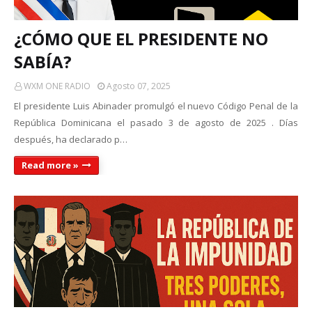
¿CÓMO QUE EL PRESIDENTE NO
SABÍA?
WXM ONE RADIO
Agosto 07, 2025
El presidente Luis Abinader promulgó el nuevo Código Penal de la
República Dominicana el pasado 3 de agosto de 2025 . Días
después, ha declarado p…
Read more »