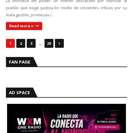
La mordaza del poder: un intento descarado por silenciar al
pueblo que exige justicia En medio de crecientes críticas por su
mala gestión, promesas i…
Read more »
...
1
2
3
20
FAN PAGE
AD SPACE