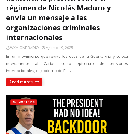
régimen de Nicolás Maduro y
envía un mensaje a las
organizaciones criminales
internacionales
WXM ONE RADIO
Agosto 19, 2025
En un movimiento que revive los ecos de la Guerra Fría y coloca
nuevamente al Caribe como epicentro de tensiones
internacionales, el gobierno de Es…
Read more »
NOTICIAS