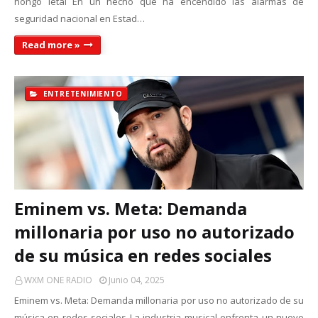
hongo letal En un hecho que ha encendido las alarmas de
seguridad nacional en Estad…
Read more »
ENTRETENIMIENTO
Eminem vs. Meta: Demanda
millonaria por uso no autorizado
de su música en redes sociales
WXM ONE RADIO
Junio 04, 2025
Eminem vs. Meta: Demanda millonaria por uso no autorizado de su
música en redes sociales La industria musical enfrenta un nuevo