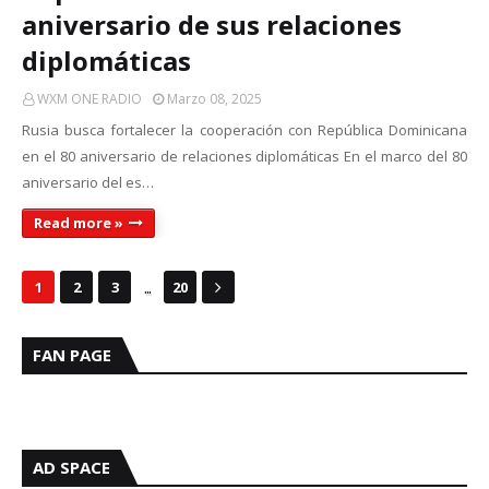
aniversario de sus relaciones
diplomáticas
WXM ONE RADIO
Marzo 08, 2025
Rusia busca fortalecer la cooperación con República Dominicana
en el 80 aniversario de relaciones diplomáticas En el marco del 80
aniversario del es…
Read more »
...
1
2
3
20
FAN PAGE
AD SPACE