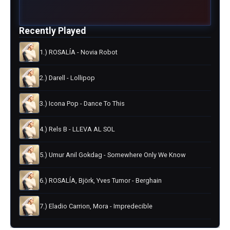
Recently Played
1.) ROSALÍA - Novia Robot
2.) Darell - Lollipop
3.) Icona Pop - Dance To This
4.) Rels B - LLEVA AL SOL
5.) Umur Anil Gokdag - Somewhere Only We Know
6.) ROSALÍA, Björk, Yves Tumor - Berghain
7.) Eladio Carrion, Mora - Impredecible