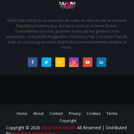
16.) Olivia Rodrigo - drop dead
WXM ONE RADIO es tu estación de radio en vivo desde la vibrante
17.) Abraham Mateo; Ana Mena - Quiero Decirte
República Dominicana, donde la música no tiene límites.
Transmitimos los más grandes éxitos de los géneros más
populares, incluyendo Reggaetón, Dembow, Pop, y el mejor Top 40,
18.) Umur Anil Gokdag; Ascence - SURVIVOR
todo en una programación diseñada para mantenerte siempre al
ritmo.
19.) Kidd Voodoo, JC Reyes - Me Mareo
20.) David Guetta, Sia - Beautiful People
Home
About
Contact
Privacy
Cookies
Terms
Copyright
Copyright ©
2026
WXM ONE RADIO
All Reserved | Distributed
By
Republica Dominicana