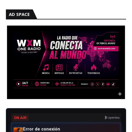
AD SPACE
Kapo, Ryan Ca
ON AIR:
8 oyentes
Error de conexión