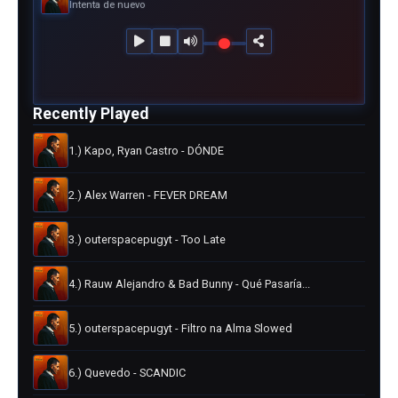
Intenta de nuevo
Recently Played
1.) Kapo, Ryan Castro - DÓNDE
2.) Alex Warren - FEVER DREAM
3.) outerspacepugyt - Too Late
4.) Rauw Alejandro & Bad Bunny - Qué Pasaría...
5.) outerspacepugyt - Filtro na Alma Slowed
6.) Quevedo - SCANDIC