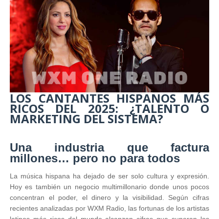
LOS CANTANTES HISPANOS MÁS
RICOS DEL 2025: ¿TALENTO O
MARKETING DEL SISTEMA?
Una industria que factura
millones… pero no para todos
La música hispana ha dejado de ser solo cultura y expresión.
Hoy es también un negocio multimillonario donde unos pocos
concentran el poder, el dinero y la visibilidad. Según cifras
recientes analizadas por WXM Radio, las fortunas de los artistas
latinos más ricos del mundo alcanzan cifras que superan los