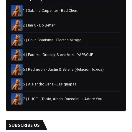
1.) Sabrina Carpenter - Bed Chem
2.) Ian C - Do Better
3.) Colin Charisma - Electric Mirage
4.) Farruko, Greeicy, Steve Aoki - YAPAQUE
5.) Redmoon - Justin & Selena (Relación Tóxica)
6.) Alejandro Sanz - Las guapas
7.) HUGEL, Topic, Arash, Daecolm - I Adore You
8.) Miguel Bueno, Juan Duque - Solcito
SUBSCRIBE US
9.) Alan Walker, Meek - Dancing in love